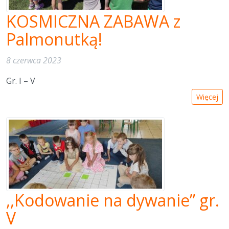
KOSMICZNA ZABAWA z
Palmonutką!
8 czerwca 2023
Gr. I – V
Więcej
,,Kodowanie na dywanie” gr.
V