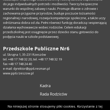
do jego indywidualnych potrzeb i możliwości. Tworzy bezpieczne
warunki do wspólnej zabawy i nauki. Promuje dbanie o zdrowie i
zachowania przyjazne przyrodzie, buduje poczucie tożsamości
regionalnej i narodowej, rozwija kompetencje społeczne, a także uczy
odróżniania dobra od zła. Pełni również funkcję doradczą i wspierającą
działania wychowawcze wobec rodziców. Celem edukacji
przedszkolnej jest osiągnięcie przez dziecko stanu gotowości do
podjęcia nauki w szkole podstawowej.
Przedszkole Publiczne Nr6
ul. Skrajna 1,
35-231 Rzeszów
tel. +48 17 748 32 20,
tel. +48 17 748 32 19
fax +48 17 748 24 40
e-mail: dyrektor@pp6.resman.pl
www.pp6.rzeszow.pl
Kadra
Rada Rodziców
Kontakt
Na niniejszej stronie stosujemy pliki cookies. Korzystanie z tej