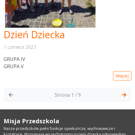
Dzień Dziecka
1 czerwca 2023
GRUPA IV
GRUPA V
Więcej
Strona 1 / 9
Misja Przedszkola
Nasze przedszkole pełni funkcje opiekuńcze, wychowawcze i
kształcące. Wspomaga wszechstronny rozwój dziecka odpowiednio