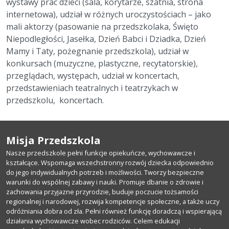
wystawy prac dzieci (sala, korytarze, szatnia, strona
internetowa), udział w różnych uroczystościach – jako
mali aktorzy (pasowanie na przedszkolaka, Święto
Niepodległości, Jasełka, Dzień Babci i Dziadka, Dzień
Mamy i Taty, pożegnanie przedszkola), udział w
konkursach (muzyczne, plastyczne, recytatorskie),
przeglądach, występach, udział w koncertach,
przedstawieniach teatralnych i teatrzykach w
przedszkolu, koncertach.
Misja Przedszkola
Nasze przedszkole pełni funkcje opiekuńcze, wychowawcze i
kształcące. Wspomaga wszechstronny rozwój dziecka odpowiednio
do jego indywidualnych potrzeb i możliwości. Tworzy bezpieczne
warunki do wspólnej zabawy i nauki. Promuje dbanie o zdrowie i
zachowania przyjazne przyrodzie, buduje poczucie tożsamości
regionalnej i narodowej, rozwija kompetencje społeczne, a także uczy
odróżniania dobra od zła. Pełni również funkcję doradczą i wspierającą
działania wychowawcze wobec rodziców. Celem edukacji