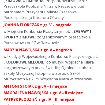
„ZIMOWA OLIMPIADA”
zorganizowanym przez
Przedszkole Publiczne Nr 22 w Rzeszowie pod
patronatem Prezydenta Miasta Rzeszowa i
Podkarpackiego Kuratora Oświaty
JOANNA FLORCZAK
z gr. V – nagroda
w Miejskim Konkursie Plastycznym pt.:
„ZABAWY I
SPORTY ZIMOWE”
zorganizowanym przez Szkołę
Podstawową nr 17 w Rzeszowie
MADZIA NAWOJSKA
z gr. V – nagroda
w IX edycji Wojewódzkiego Konkursu Plastycznego pt.:
„KOLOROWE MELODIE”
do muzyki Wojciecha Kilara
zorganizowanym przez Świetlicę Ogólnokształcącej
Szkoły Muzycznej I stopnia w Zespole Szkół
Muzycznych Nr 2 im. Wojciecha Kilara w Rzeszowie
ANTONI STOJAK
z gr. V – I miejsce
MAGDALENA NAWOJSKA
z gr. V – II miejsce
PATRYK PŁODZIEŃ
z gr. IV – III miejsce