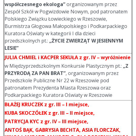
współczesnego ekologa”
organizowanym przez
Zespół Szkół w Pogwizdowie Nowym, pod patronatem
Polskiego Związku Łowieckiego w Rzeszowie,
Burmistrza Głogowa Małopolskiego i Podkarpackiego
Kuratora Oświaty w kategorii I dla dzieci
przedszkolnych pt.:
„ŻYCIE ZWIERZĄT W JESIENNYM
LESIE”
JULIA CHMIEL
i KACPER SEKUŁA z gr. IV – wyróżnienie
w Międzyprzedszkolnym Konkursie Plastycznym pt.:
„Z
PRZYRODĄ ZA PAN BRAT”
, organizowanym przez
Przedszkole Publiczne Nr 22 w Rzeszowie pod
patronatem Prezydenta Miasta Rzeszowa oraz
Podkarpackiego Kuratora Oświaty w Rzeszowie
BŁAŻEJ KRUCZEK
z gr. III – I miejsce,
KUBA SKOCZÓŁEK
z gr. III – II miejsce,
PATRYCJA KYC
z gr. IV – III miejsce,
ANTOŚ BĄK, GABRYSIA BECHTA, ASIA FLORCZAK,