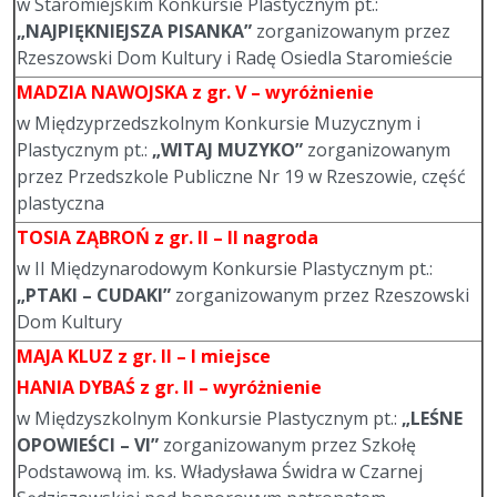
w Staromiejskim Konkursie Plastycznym pt.:
„NAJPIĘKNIEJSZA PISANKA”
zorganizowanym przez
Rzeszowski Dom Kultury i Radę Osiedla Staromieście
MADZIA NAWOJSKA
z gr. V – wyróżnienie
w Międzyprzedszkolnym Konkursie Muzycznym i
Plastycznym pt.:
„WITAJ MUZYKO”
zorganizowanym
przez Przedszkole Publiczne Nr 19 w Rzeszowie, część
plastyczna
TOSIA ZĄBROŃ
z gr. II – II nagroda
w II Międzynarodowym Konkursie Plastycznym pt.:
„PTAKI – CUDAKI”
zorganizowanym przez Rzeszowski
Dom Kultury
MAJA KLUZ
z gr. II – I miejsce
HANIA DYBAŚ
z gr. II – wyróżnienie
w Międzyszkolnym Konkursie Plastycznym pt.:
„LEŚNE
OPOWIEŚCI – VI”
zorganizowanym przez Szkołę
Podstawową im. ks. Władysława Świdra w Czarnej