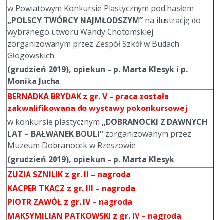
w Powiatowym Konkursie Plastycznym pod hasłem
„POLSCY TWÓRCY NAJMŁODSZYM”
na ilustrację do
wybranego utworu Wandy Chotomskiej
zorganizowanym przez Zespół Szkół w Budach
Głogowskich
(grudzień 2019), opiekun – p. Marta Klesyk i p.
Monika Jucha
BERNADKA BRYDAK
z gr. V – praca została
zakwalifikowana do wystawy pokonkursowej
w konkursie plastycznym
„DOBRANOCKI Z DAWNYCH
LAT – BAŁWANEK BOULI”
zorganizowanym przez
Muzeum Dobranocek w Rzeszowie
(grudzień 2019), opiekun – p. Marta Klesyk
ZUZIA SZNILIK
z gr. II – nagroda
KACPER TKACZ
z gr. III – nagroda
PIOTR ZAWÓŁ
z gr. IV – nagroda
MAKSYMILIAN PATKOWSKI
z gr. IV – nagroda