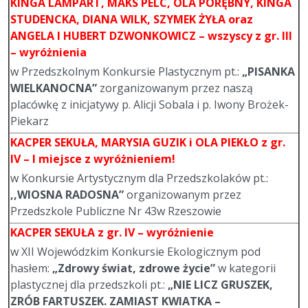
KINGA LAMPART, MAKS PELC, OLA PORĘBNY, KINGA
STUDENCKA, DIANA WILK, SZYMEK ŻYŁA
oraz
ANGELA I HUBERT DZWONKOWICZ – wszyscy z gr. III
– wyróżnienia
w Przedszkolnym Konkursie Plastycznym pt.:
„PISANKA
WIELKANOCNA”
zorganizowanym przez naszą
placówkę z inicjatywy p. Alicji Sobala i p. Iwony Brożek-
Piekarz
KACPER SEKUŁA, MARYSIA GUZIK
i OLA PIEKŁO z gr.
IV – I miejsce z wyróżnieniem!
w Konkursie Artystycznym dla Przedszkolaków pt.:
,,WIOSNA RADOSNA”
organizowanym przez
Przedszkole Publiczne Nr 43w Rzeszowie
KACPER SEKUŁA
z gr. IV – wyróżnienie
w XII Wojewódzkim Konkursie Ekologicznym pod
hasłem:
„Zdrowy świat, zdrowe życie”
w kategorii
plastycznej dla przedszkoli pt.:
„NIE LICZ GRUSZEK,
ZRÓB FARTUSZEK. ZAMIAST KWIATKA –