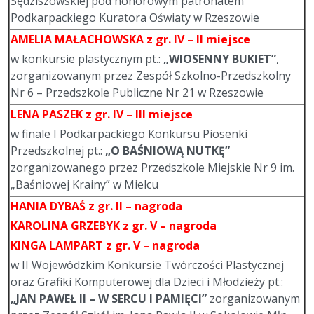
Sędziszowskiej pod honorowym patronatem
Podkarpackiego Kuratora Oświaty w Rzeszowie
AMELIA MAŁACHOWSKA
z gr. IV –
II miejsce
w konkursie plastycznym pt.:
„WIOSENNY BUKIET”
,
zorganizowanym przez Zespół Szkolno-Przedszkolny
Nr 6 – Przedszkole Publiczne Nr 21 w Rzeszowie
LENA PASZEK
z gr. IV – III miejsce
w finale I Podkarpackiego Konkursu Piosenki
Przedszkolnej pt.:
„O BAŚNIOWĄ NUTKĘ”
zorganizowanego przez Przedszkole Miejskie Nr 9 im.
„Baśniowej Krainy” w Mielcu
HANIA DYBAŚ
z gr. II – nagroda
KAROLINA GRZEBYK
z gr. V – nagroda
KINGA LAMPART
z gr. V – nagroda
w II Wojewódzkim Konkursie Twórczości Plastycznej
oraz Grafiki Komputerowej dla Dzieci i Młodzieży pt.:
„JAN PAWEŁ II – W SERCU I PAMIĘCI”
zorganizowanym