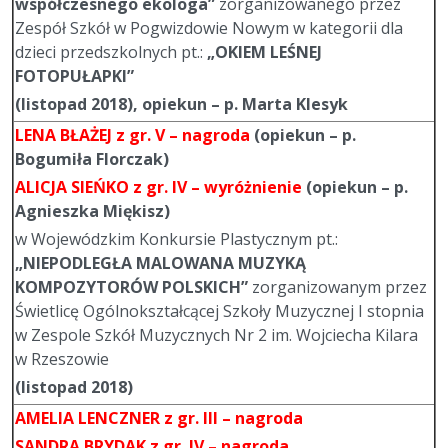
współczesnego ekologa”
zorganizowanego przez
Zespół Szkół w Pogwizdowie Nowym w kategorii dla
dzieci przedszkolnych pt.:
„OKIEM LEŚNEJ
FOTOPUŁAPKI”
(listopad 2018), opiekun – p. Marta Klesyk
LENA BŁAŻEJ
z gr. V – nagroda
(opiekun – p.
Bogumiła Florczak)
ALICJA SIEŃKO
z gr. IV – wyróżnienie
(opiekun – p.
Agnieszka Miękisz)
w Wojewódzkim Konkursie Plastycznym pt.:
„NIEPODLEGŁA MALOWANA MUZYKĄ
KOMPOZYTORÓW POLSKICH”
zorganizowanym przez
Świetlicę Ogólnokształcącej Szkoły Muzycznej I stopnia
w Zespole Szkół Muzycznych Nr 2 im. Wojciecha Kilara
w Rzeszowie
(listopad 2018)
AMELIA LENCZNER
z gr. III – nagroda
SANDRA BRYDAK
z gr. IV – nagroda