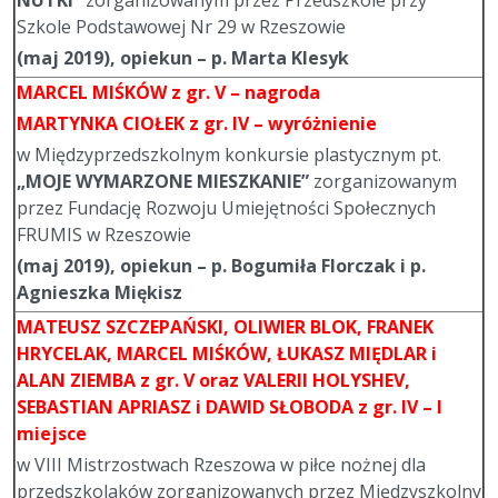
NUTKI”
zorganizowanym przez Przedszkole przy
Szkole Podstawowej Nr 29 w Rzeszowie
(maj 2019), opiekun – p. Marta Klesyk
MARCEL MIŚKÓW
z gr. V – nagroda
MARTYNKA CIOŁEK
z gr. IV – wyróżnienie
w Międzyprzedszkolnym konkursie plastycznym pt.
„MOJE WYMARZONE MIESZKANIE”
zorganizowanym
przez Fundację Rozwoju Umiejętności Społecznych
FRUMIS w Rzeszowie
(maj 2019), opiekun – p. Bogumiła Florczak i p.
Agnieszka Miękisz
MATEUSZ SZCZEPAŃSKI, OLIWIER BLOK, FRANEK
HRYCELAK, MARCEL MIŚKÓW, ŁUKASZ MIĘDLAR
i
ALAN ZIEMBA z gr. V oraz VALERII HOLYSHEV,
SEBASTIAN APRIASZ i DAWID SŁOBODA z gr. IV – I
miejsce
w VIII Mistrzostwach Rzeszowa w piłce nożnej dla
przedszkolaków zorganizowanych przez Międzyszkolny