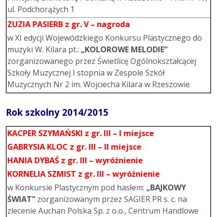
ul. Podchorążych 1
ZUZIA PASIERB
z gr. V – nagroda
w XI edycji Wojewódzkiego Konkursu Plastycznego do
muzyki W. Kilara pt.:
„KOLOROWE MELODIE”
zorganizowanego przez Świetlicę Ogólnokształcącej
Szkoły Muzycznej I stopnia w Zespole Szkół
Muzycznych Nr 2 im. Wojciecha Kilara w Rzeszowie
Rok szkolny 2014/2015
KACPER SZYMAŃSKI
z gr. III –
I miejsce
GABRYSIA KLOC
z gr. III –
II miejsce
HANIA DYBAŚ
z gr. III – wyróżnienie
KORNELIA SZMIST
z gr. III
– wyróżnienie
w Konkursie Plastycznym pod hasłem:
„BAJKOWY
ŚWIAT”
zorganizowanym przez SAGIER PR s. c. na
zlecenie Auchan Polska Sp. z o.o., Centrum Handlowe