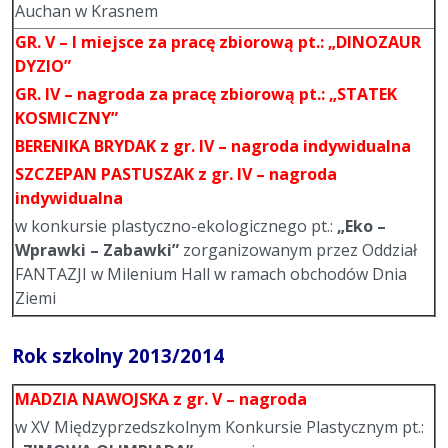
Auchan w Krasnem
GR. V
–
I miejsce
za pracę zbiorową pt.: „DINOZAUR
DYZIO”
GR. IV
–
nagroda
za pracę zbiorową pt.: „STATEK
KOSMICZNY”
BERENIKA BRYDAK
z gr. IV –
nagroda indywidualna
SZCZEPAN PASTUSZAK
z gr. IV –
nagroda
indywidualna
w konkursie plastyczno-ekologicznego pt.:
„Eko –
Wprawki – Zabawki”
zorganizowanym przez Oddział
FANTAZJI w Milenium Hall w ramach obchodów Dnia
Ziemi
Rok szkolny 2013/2014
MADZIA NAWOJSKA
z gr. V –
nagroda
w XV Międzyprzedszkolnym Konkursie Plastycznym pt.: