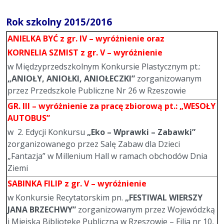
Rok szkolny 2015/2016
ANIELKA BYĆ
z gr. IV – wyróżnienie oraz
KORNELIA SZMIST
z gr. V – wyróżnienie
w Międzyprzedszkolnym Konkursie Plastycznym pt.:
„ANIOŁY, ANIOŁKI, ANIOŁECZKI”
zorganizowanym
przez Przedszkole Publiczne Nr 26 w Rzeszowie
GR. III – wyróżnienie
za pracę zbiorową pt.: „WESOŁY
AUTOBUS”
w 2. Edycji Konkursu
„Eko – Wprawki – Zabawki”
zorganizowanego przez Salę Zabaw dla Dzieci
„Fantazja” w Millenium Hall w ramach obchodów Dnia
Ziemi
SABINKA FILIP
z gr. V – wyróżnienie
w Konkursie Recytatorskim pn.
„FESTIWAL WIERSZY
JANA BRZECHWY”
zorganizowanym przez Wojewódzką
i Miejską Bibliotekę Publiczną w Rzeszowie – Filia nr 10,