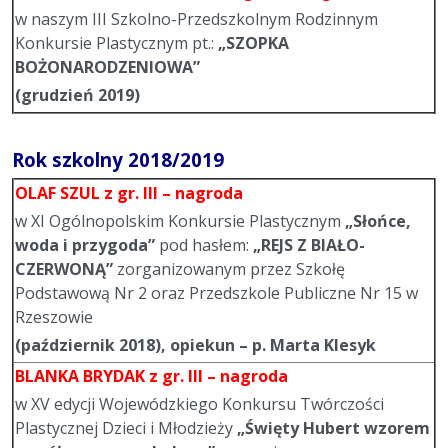
w naszym III Szkolno-Przedszkolnym Rodzinnym
Konkursie Plastycznym pt.:
„SZOPKA
BOŻONARODZENIOWA”
(grudzień 2019)
Rok szkolny 2018/2019
OLAF SZUL
z gr. III – nagroda
w XI Ogólnopolskim Konkursie Plastycznym
„Słońce,
woda i przygoda”
pod hasłem:
„REJS Z BIAŁO-
CZERWONĄ”
zorganizowanym przez Szkołę
Podstawową Nr 2 oraz Przedszkole Publiczne Nr 15 w
Rzeszowie
(październik 2018), opiekun – p. Marta Klesyk
BLANKA BRYDAK
z gr. III – nagroda
w XV edycji Wojewódzkiego Konkursu Twórczości
Plastycznej Dzieci i Młodzieży
„Święty Hubert wzorem