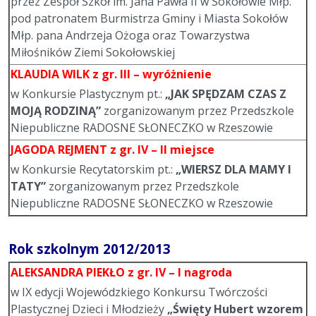
przez Zespół Szkół im. Jana Pawła II w Sokołowie Młp.
pod patronatem Burmistrza Gminy i Miasta Sokołów
Młp. pana Andrzeja Ożoga oraz Towarzystwa
Miłośników Ziemi Sokołowskiej
KLAUDIA WILK
z gr. III –
wyróżnienie
w Konkursie Plastycznym pt.:
„JAK SPĘDZAM CZAS Z
MOJĄ RODZINĄ”
zorganizowanym przez Przedszkole
Niepubliczne RADOSNE SŁONECZKO w Rzeszowie
JAGODA REJMENT
z gr. IV – II miejsce
w Konkursie Recytatorskim pt.:
„WIERSZ DLA MAMY I
TATY”
zorganizowanym przez Przedszkole
Niepubliczne RADOSNE SŁONECZKO w Rzeszowie
Rok szkolnym 2012/2013
ALEKSANDRA PIEKŁO
z gr. IV – I nagroda
w IX edycji Wojewódzkiego Konkursu Twórczości
Plastycznej Dzieci i Młodzieży
„Święty Hubert wzorem