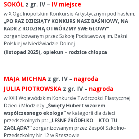
SOKÓŁ
z gr. IV –
IV miejsce
w X Ogólnopolskim Konkursie Artystycznym pod hasłem:
„PO RAZ DZIESIĄTY KONKURS NASZ BAŚNIOWY, NA
KADR Z RODZINĄ OTWÓRZMY SWE GŁOWY”
zorganizowanym przez Szkołę Podstawową im. Baśni
Polskiej w Niedźwiadzie Dolnej
(listopad 2025), opiekun – rodzice chłopca
MAJA MICHNA
z
gr. IV –
nagroda
JULIA PIOTROWSKA
z
gr. IV –
nagroda
w XXII Wojewódzkim Konkursie Twórczości Plastycznej
Dzieci i Młodzieży
„Święty Hubert wzorem
współczesnego ekologa”
w kategorii dla dzieci
przedszkolnych pt.:
„LEŚNE ŹRÓDEŁKO – KTO TU
ZAGLĄDA?”
zorganizowanym przez Zespół Szkolno-
Przedszkolny Nr 12 w Rzeszowie