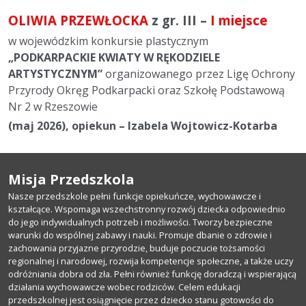
OLIWIA PRZEWŁOCKA
z gr. III –
I miejsce
w wojewódzkim konkursie plastycznym
„PODKARPACKIE KWIATY W RĘKODZIELE
ARTYSTYCZNYM”
organizowanego przez Ligę Ochrony
Przyrody Okręg Podkarpacki oraz Szkołę Podstawową
Nr 2 w Rzeszowie
(maj 2026), opiekun – Izabela Wojtowicz-Kotarba
Misja Przedszkola
Nasze przedszkole pełni funkcje opiekuńcze, wychowawcze i
kształcące. Wspomaga wszechstronny rozwój dziecka odpowiednio
do jego indywidualnych potrzeb i możliwości. Tworzy bezpieczne
warunki do wspólnej zabawy i nauki. Promuje dbanie o zdrowie i
zachowania przyjazne przyrodzie, buduje poczucie tożsamości
regionalnej i narodowej, rozwija kompetencje społeczne, a także uczy
odróżniania dobra od zła. Pełni również funkcję doradczą i wspierającą
działania wychowawcze wobec rodziców. Celem edukacji
przedszkolnej jest osiągnięcie przez dziecko stanu gotowości do